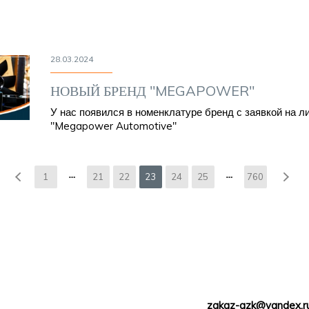
28.03.2024
НОВЫЙ БРЕНД "MEGAPOWER"
У нас появился в номенклатуре бренд с заявкой на л
"Megapower Automotive"
1
21
22
23
24
25
760
zakaz-azk@yandex.r