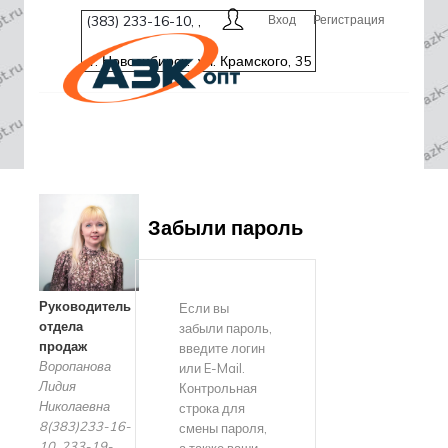
(383) 233-16-10,
,
Вход
Регистрация
г. Новосибирск. ул. Крамского, 35
Забыли пароль
Руководитель
Если вы
отдела
забыли пароль,
продаж
введите логин
Воропанова
или E-Mail.
Лидия
Контрольная
Николаевна
строка для
8(383)233-16-
смены пароля,
10, 233-19-