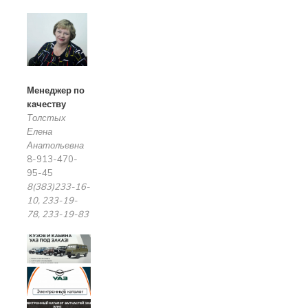
Менеджер по
качеству
Толстых
Елена
Анатольевна
8-913-470-
95-45
8(383)233-16-
10, 233-19-
78, 233-19-83