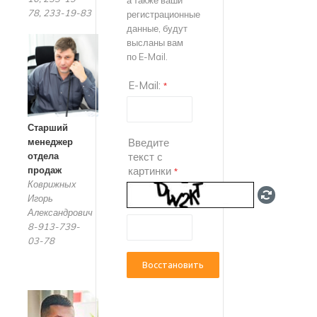
а также ваши
78, 233-19-83
регистрационные
данные, будут
высланы вам
по E-Mail.
E-Mail:
*
Старший
менеджер
Введите
отдела
текст с
продаж
картинки
*
Коврижных
Игорь
Александрович
8-913-739-
03-78
Восстановить